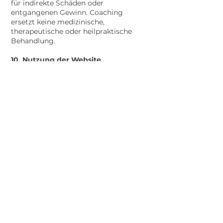
für indirekte Schäden oder
entgangenen Gewinn. Coaching
ersetzt keine medizinische,
therapeutische oder heilpraktische
Behandlung.
10. Nutzung der Website
Die Website dient der Information
über Angebote und Leistungen. Alle
Inhalte sind geistiges Eigentum von
Steffi Knöpfel. Jegliche gewerbliche
Nutzung, Speicherung oder
automatisierte Verarbeitung bedarf
der ausdrücklichen Genehmigung. Für
externe Links wird keine Haftung
übernommen (§ 7 TMG).
11. Datenschutz
Die Verarbeitung personenbezogener
Daten erfolgt auf Grundlage der
Datenschutz-Grundverordnung
(DSGVO). Weitere Informationen
enthält die separate
Datenschutzerklärung
auf der Website.